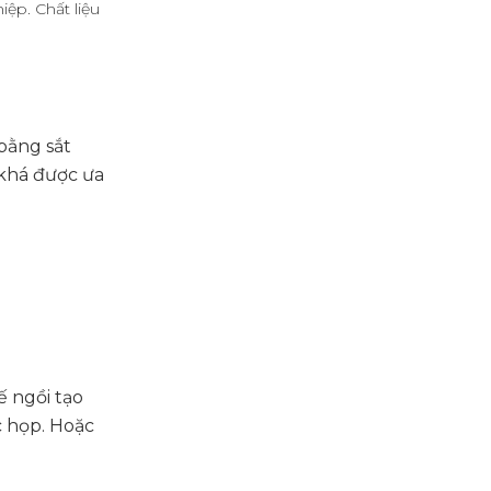
ệp. Chất liệu
bằng sắt
khá được ưa
ế ngồi tạo
c họp. Hoặc