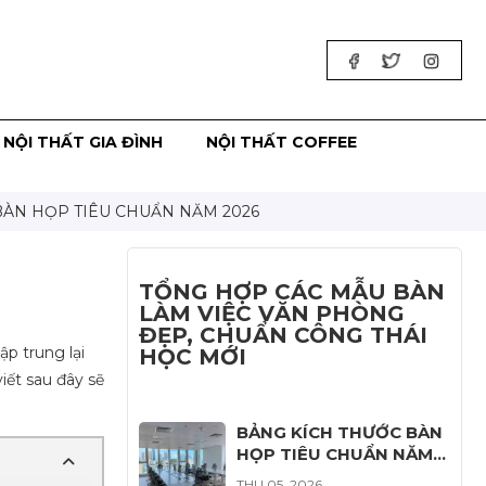
NỘI THẤT GIA ĐÌNH
NỘI THẤT COFFEE
BÀN HỌP TIÊU CHUẨN NĂM 2026
TỔNG HỢP CÁC MẪU BÀN
LÀM VIỆC VĂN PHÒNG
ĐẸP, CHUẨN CÔNG THÁI
p trung lại
HỌC MỚI
iết sau đây sẽ
BẢNG KÍCH THƯỚC BÀN
HỌP TIÊU CHUẨN NĂM
2026
THU 05, 2026