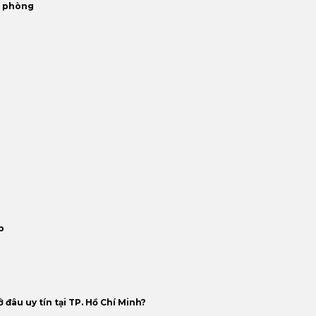
n phòng
p
đâu uy tín tại TP. Hồ Chí Minh?