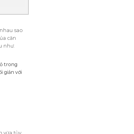
 nhau sao
của căn
u như:
ỏ trong
 giản với
n vừa tùy