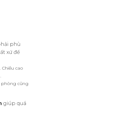
phải phù
ất xứ để
. Chiều cao
.
ăn phòng cũng
n
giúp quá