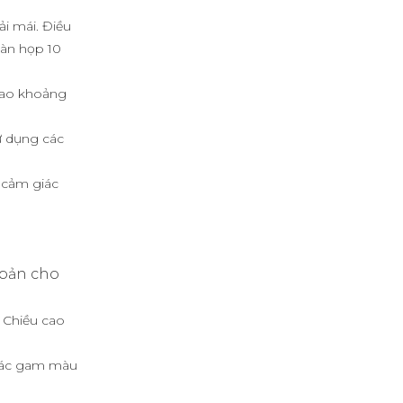
i mái. Điều
bàn họp 10
cao khoảng
ử dụng các
 cảm giác
 bản cho
 Chiều cao
 Các gam màu