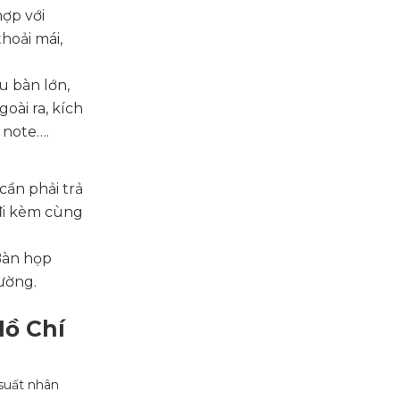
hợp với
hoải mái,
u bàn lớn,
oài ra, kích
 note….
cần phải trả
 đi kèm cùng
Bàn họp
ường.
Hồ Chí
suất nhân