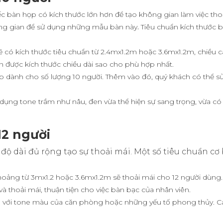
c bàn họp có kích thước lớn hơn để tạo không gian làm việc thoả
ông gian để sử dụng những mẫu bàn này
.
Tiêu chuẩn kích thước 
 có kích thước tiêu chuẩn từ 2.4mx1.2m hoặc 3.6mx1.2m, chiều 
ọn được kích thước chiều dài sao cho phù hợp nhất.
 dành cho số lượng 10 người. Thêm vào đó, quý khách có thể s
ng tone trầm như nâu, đen vừa thể hiện sự sang trọng, vừa có
12 người
 độ dài đủ rộng tạo sự thoải mái. Một số tiêu chuẩn cơ
hoảng từ 3mx1.2 hoặc 3.6mx1.2m sẽ thoải mái cho 12 người dùng.
 thoải mái, thuận tiện cho việc bàn bạc của nhân viên.
p với tone màu của căn phòng hoặc những yếu tố phong thủy.