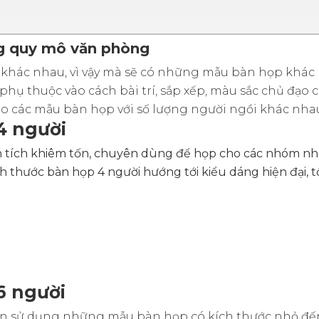
ng quy mô văn phòng
ch khác nhau, vì vậy mà sẽ có những mẫu bàn họp khác
hụ thuộc vào cách bài trí, sắp xếp, màu sắc chủ đạo 
cho các mẫu bàn họp với số lượng người ngồi khác nha
4 người
n tích khiêm tốn, chuyên dùng để họp cho các nhóm nh
thước bàn họp 4 người hướng tới kiểu dáng hiện đại, tối
6 người
ỉ cần sử dụng những mẫu bàn họp có kích thước nhỏ đế