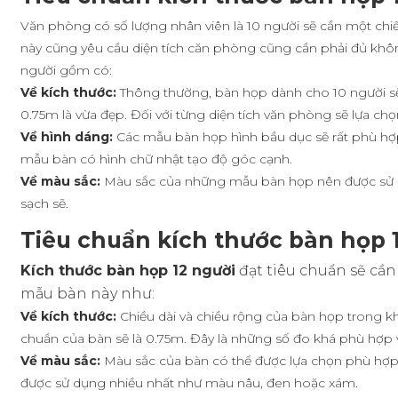
Văn phòng có số lượng nhân viên là 10 người sẽ cần một chiế
này cũng yêu cầu diện tích căn phòng cũng cần phải đủ kh
người gồm có:
Về kích thước:
Thông thường, bàn họp dành cho 10 người sẽ
0.75m là vừa đẹp. Đối với từng diện tích văn phòng sẽ lựa ch
Về hình dáng:
Các mẫu bàn họp hình bầu dục sẽ rất phù hợp
mẫu bàn có hình chữ nhật tạo độ góc cạnh.
Về màu sắc:
Màu sắc của những mẫu bàn họp nên được sử dụ
sạch sẽ.
Tiêu chuẩn kích thước bàn họp 
Kích thước bàn họp 12 người
đạt tiêu chuẩn sẽ cần
mẫu bàn này như:
Về kích thước:
Chiều dài và chiều rộng của bàn họp trong k
chuẩn của bàn sẽ là 0.75m. Đây là những số đo khá phù hợp và
Về màu sắc:
Màu sắc của bàn có thể được lựa chọn phù hợ
được sử dụng nhiều nhất như màu nâu, đen hoặc xám.