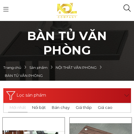
BÀN TỦ VĂN
PHÒNG
Trang chủ
Sản phẩm
NỘI THẤT VĂN PHÒNG
BÀN TỦ VĂN PHÒNG
Lọc sản phẩm
Mới nhất
Nổi bật
Bán chạy
Giá thấp
Giá cao