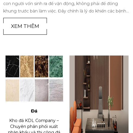
ng, không phải để đóng
tố quan trọng góp phần quyết đị
ính là lý do khiến các bệnh
triển bền vững của công ty. Một
h âm thầm' của thế kỷ 21.
nghiệp, thoải mái. Giúp nâng cao
hát triển của ghế công thái
viên. Khuyến khích sự sáng tạo v
XEM THÊM
ội thất nhất thời, mà đã trở
các thành viên. Vậy những yếu 
 bảo vệ sức khỏe và tối ưu
trường làm việc lý tưởng và ch
gười hiện đại
COMPANY tìm hiểu trong bài viế
Đá
Kho đá KDL Company –
Chuyên phân phối xuất
nhập khẩu và thi công đá