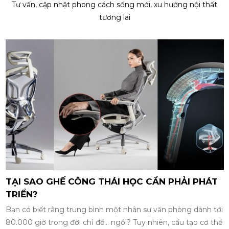
Tư vấn, cập nhật phong cách sống mới, xu hướng nội thất
tương lai
 HỌC CẦN PHẢI PHÁT
5 YẾU TỐ XÂY DỰNG MÔI
CHUYÊN NGHIỆP
 nhân sự văn phòng dành tới
Trong một doanh nghiệp, môi trư
ồi? Tuy nhiên, cấu tạo cơ thể
nơi nhân viên thực hiện công vi