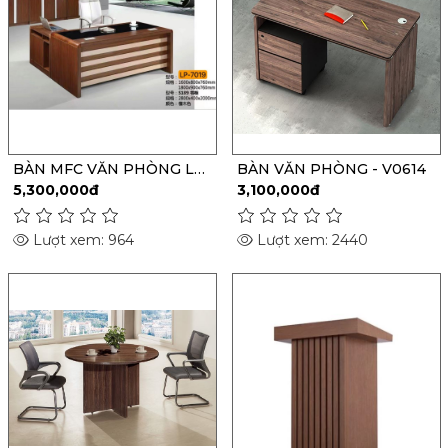
BÀN MFC VĂN PHÒNG LP-
BÀN VĂN PHÒNG - V0614
7019
5,300,000đ
3,100,000đ
Lượt xem: 964
Lượt xem: 2440