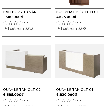
BÀN HỌP / TƯ VẤN -
BỤC PHÁT BIỂU BTB-01
V0510
1,600,000đ
3,595,000đ
Lượt xem: 3373
Lượt xem: 3368
QUẦY LỄ TÂN QLT-02
QUẦY LỄ TÂN QLT-01
6,685,000đ
4,820,000đ