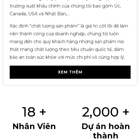
Lượt xem: 1601
1,800,000đ
trường xuất khẩu chính của chúng tôi bao gồm Úc,
Canada, USA và Nhật Bản,...
GHẾ SOFA BĂNG DÀI SB-
Lượt xem: 2690
15
5,503,000đ
Xác định “chất lượng sản phẩm” là giá trị cốt lõi để làm
GHẾ NHÂN VIÊN M1071-01
1,675,000đ
nên thành công của doanh nghiệp, chúng tôi luôn
Lượt xem: 2393
mang đến cho quý khách hàng những sản phẩm nội
BÀN TRÀ SOFA - B14
Lượt xem: 1351
thất mang chất lượng theo tiêu chuẩn quốc tế, đảm
1,800,000đ
bảo an toàn sức khỏe với mức chi phí vô cùng hợp lý.
GHẾ SOFA BĂNG DÀI SB-
Lượt xem: 2429
14
5,723,000đ
XEM THÊM
GHẾ NHÂN VIÊN M1020-4
1,180,000đ
Lượt xem: 4220
BÀN SOFA - B6
Lượt xem: 2435
2,250,000đ
18
+
2,000
+
GHẾ SOFA BĂNG DÀI SB-
Lượt xem: 3024
12
4,425,000đ
GHẾ NHÂN VIÊN M1020 -
Nhân Viên
Dự án hoàn
06
1,499,000đ
thành
Lượt xem: 3531