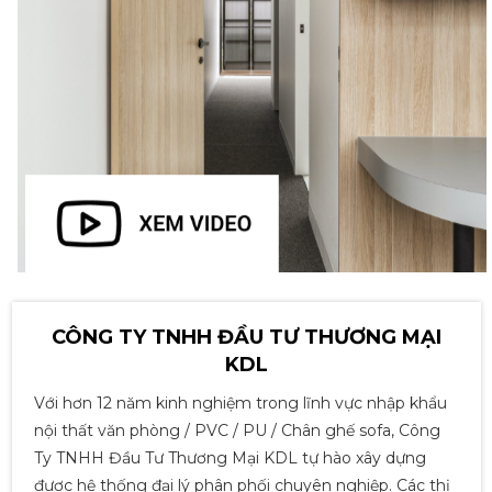
1,500,000đ
SOFA ĐÔI NHẬP KHẨU S-
Lượt xem: 2425
146-3
Liên hệ
GHẾ VĂN PHÒNG LƯỚI -
S018
1,250,000đ
Lượt xem: 4019
BÀN TRÀ BÌNH HOA -
Lượt xem: 1372
B18H
1,500,000đ
SOFA ĐÔI NHẬP KHẨU S-
Lượt xem: 2388
152-3
Liên hệ
GHẾ TRƯỞNG PHÒNG CÓ
NGẢ LƯNG JO-993
2,900,000đ
Lượt xem: 2830
BÀN TRÀ BÌNH HOA - B18
Lượt xem: 2369
CÔNG TY TNHH ĐẦU TƯ THƯƠNG MẠI
1,500,000đ
KDL
SOFA BĂNG THIẾT KẾ
Lượt xem: 2137
Với hơn 12 năm kinh nghiệm trong lĩnh vực nhập khẩu
SANG TRỌNG S-137
Liên hệ
GHẾ NHÂN VIÊN M1040-
nội thất văn phòng / PVC / PU / Chân ghế sofa, Công
02
1,389,000đ
Ty TNHH Đầu Tư Thương Mại KDL tự hào xây dựng
Lượt xem: 2691
BÀN TRÀ SOFA - B14H
được hệ thống đại lý phân phối chuyên nghiệp. Các thị