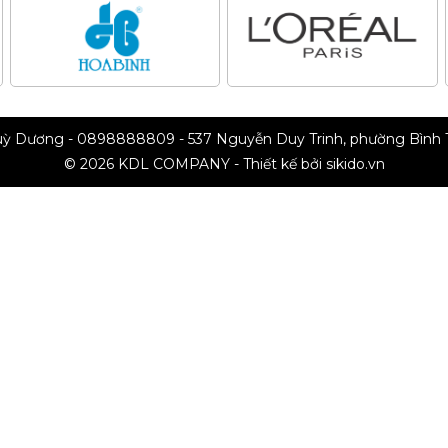
huỳ Dương - 0898888809 - 537 Nguyễn Duy Trinh, phường Bình
© 2026 KDL COMPANY - Thiết kế bởi sikido.vn