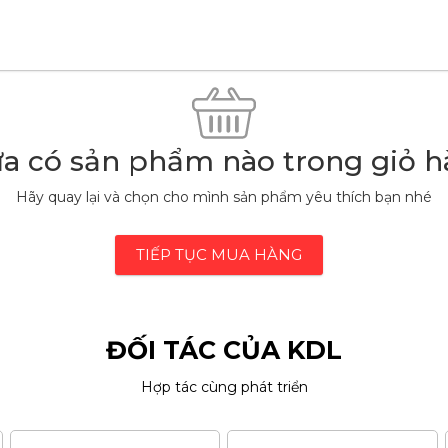
- DỰ ÁN
CÁC LOẠI ĐÁ
NỘI THẤT VĂN PHÒNG
DECOR NHÀ CỬA
LIÊN HỆ
a có sản phẩm nào trong giỏ h
Hãy quay lại và chọn cho mình sản phẩm yêu thích bạn nhé
TIẾP TỤC MUA HÀNG
ĐỐI TÁC CỦA KDL
Hợp tác cùng phát triển