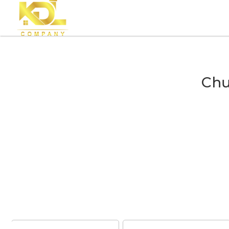
VỀ CHÚNG TÔI
TIN TỨC
PROJECT 
Chư