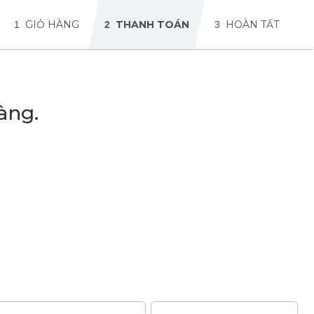
NỘI THẤT GIA ĐÌNH
NỘI THẤT COFFEE
GIỎ HÀNG
THANH TOÁN
HOÀN TẤT
1
2
3
àng.