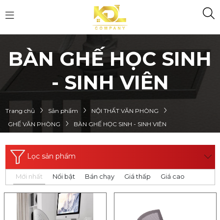
BÀN GHẾ HỌC SINH
- SINH VIÊN
Trang chủ
Sản phẩm
NỘI THẤT VĂN PHÒNG
GHẾ VĂN PHÒNG
BÀN GHẾ HỌC SINH - SINH VIÊN
Lọc sản phẩm
Mới nhất
Nổi bật
Bán chạy
Giá thấp
Giá cao