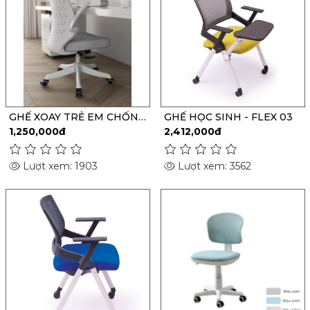
GHẾ XOAY TRẺ EM CHỐNG
GHẾ HỌC SINH - FLEX 03
GÙ - H03
1,250,000đ
2,412,000đ
Lượt xem: 1903
Lượt xem: 3562