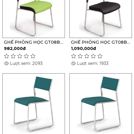
GHẾ PHÒNG HỌC GT08B-
GHẾ PHÒNG HỌC GT08B-
S
M
982,000đ
1,090,000đ
Lượt xem: 2093
Lượt xem: 1933