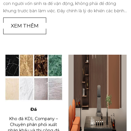
con người vốn sinh ra để vận động, không phải để đóng
khung trước bàn làm việc. Đây chính là lý do khiến các bệnh
lý về cột sống trở thành 'đại dịch âm thầm' của thế kỷ 21.
Trong bối cảnh đó, sự ra đời và phát triển của ghế công thái
XEM THÊM
học không chỉ là một xu hướng nội thất nhất thời, mà đã trở
thành cuộc cách mạng tất yếu để bảo vệ sức khỏe và tối ưu
hóa hiệu suất làm việc cho con người hiện đại
Đá
Kho đá KDL Company –
Chuyên phân phối xuất
nhập khẩu và thi công đá